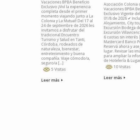
Vacaciones BPBA Beneficio
Asociación Colonia 
Exclusivo ¡Viví la experiencia
Vacaciones BPBA Be
completa desde el primer
Exclusivo Vigente del
momento viajando junto a La
01/8 de 2026 ✔ Inclu
Colonia y La Mutual! Del 17 al
Alojamiento, City tou
24 de septiembre de 2026 les
Excursión Bodega de
invitamos a disfrutar del
Excursión Villavicenc
tradicional Encuentro
6 cuotas sin interés 
Turismo y Salud en Tanti,
Mastercard Banco P
Córdoba, rodeados de
Reservá ahora y ase
naturaleza, bienestar,
lugar. Revisar las i
entretenimiento y buena
para ampliar la inf
compañía. Viaje cómodo/a,
de Hotelería & Lugar
seguro/a […]
10 Visitas
5 Visitas
Leer más
Leer más
Navegador de artículos