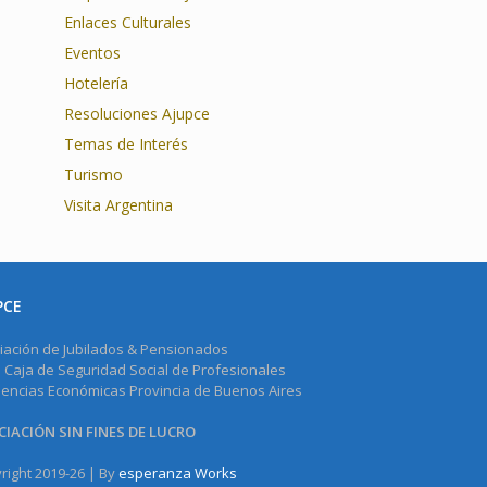
Enlaces Culturales
Eventos
Hotelería
Resoluciones Ajupce
Temas de Interés
Turismo
Visita Argentina
PCE
iación de Jubilados & Pensionados
a Caja de Seguridad Social de Profesionales
iencias Económicas Provincia de Buenos Aires
IACIÓN SIN FINES DE LUCRO
right 2019-26 | By
esperanza Works