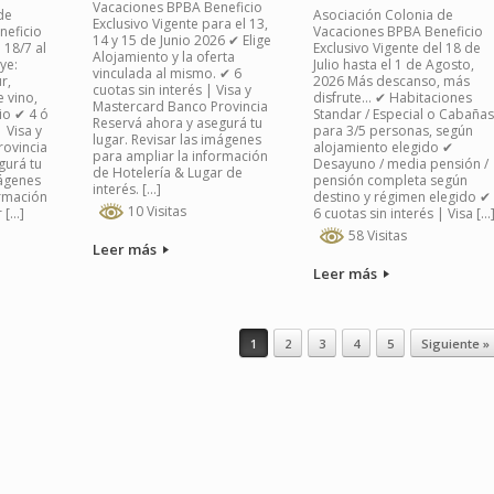
Vacaciones BPBA Beneficio
de
Asociación Colonia de
Exclusivo Vigente para el 13,
neficio
Vacaciones BPBA Beneficio
14 y 15 de Junio 2026 ✔ Elige
 18/7 al
Exclusivo Vigente del 18 de
Alojamiento y la oferta
ye:
Julio hasta el 1 de Agosto,
vinculada al mismo. ✔ 6
r,
2026 Más descanso, más
cuotas sin interés | Visa y
 vino,
disfrute… ✔ Habitaciones
Mastercard Banco Provincia
io ✔ 4 ó
Standar / Especial o Cabañas
Reservá ahora y asegurá tu
| Visa y
para 3/5 personas, según
lugar. Revisar las imágenes
rovincia
alojamiento elegido ✔
para ampliar la información
gurá tu
Desayuno / media pensión /
de Hotelería & Lugar de
mágenes
pensión completa según
interés. […]
ormación
destino y régimen elegido ✔
10 Visitas
 […]
6 cuotas sin interés | Visa […
58 Visitas
Leer más
Leer más
1
2
3
4
5
Siguiente »