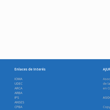
Enlaces de Interés
AJU
IOMA
Asoc
UDEC
de l
ARCA
en C
ARBA
IPS
ASOC
ANSES
CPBA
Copy