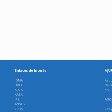
Enlaces de Interés
AJU
IOMA
Asoc
UDEC
de l
ARCA
en C
ARBA
IPS
ASOC
ANSES
CPBA
Copy