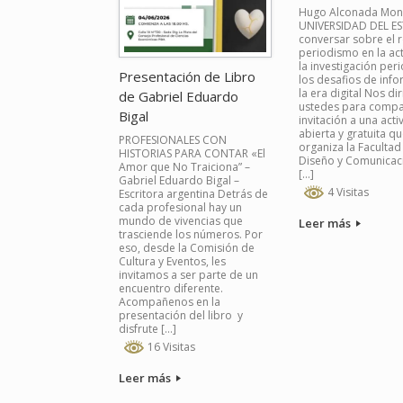
Hugo Alconada Mon l
UNIVERSIDAD DEL ES
conversar sobre el r
periodismo en la ac
la investigación peri
Presentación de Libro
los desafios de inf
la era digital Nos di
de Gabriel Eduardo
ustedes para compa
Bigal
invitación a una acti
abierta y gratuita q
PROFESIONALES CON
organiza la Facultad
HISTORIAS PARA CONTAR «El
Diseño y Comunicaci
Amor que No Traiciona” –
[…]
Gabriel Eduardo Bigal –
4 Visitas
Escritora argentina Detrás de
cada profesional hay un
mundo de vivencias que
Leer más
trasciende los números. Por
eso, desde la Comisión de
Cultura y Eventos, les
invitamos a ser parte de un
encuentro diferente. ​
Acompañenos en la
presentación del libro y
disfrute […]
16 Visitas
Leer más