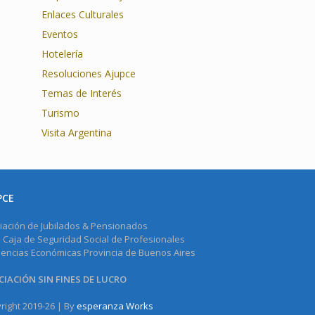
Enlaces Culturales
Eventos
Hotelería
Resoluciones Ajupce
Temas de Interés
Turismo
Visita Argentina
PCE
iación de Jubilados & Pensionados
a Caja de Seguridad Social de Profesionales
iencias Económicas Provincia de Buenos Aires
IACIÓN SIN FINES DE LUCRO
right 2019-26 | By
esperanza Works