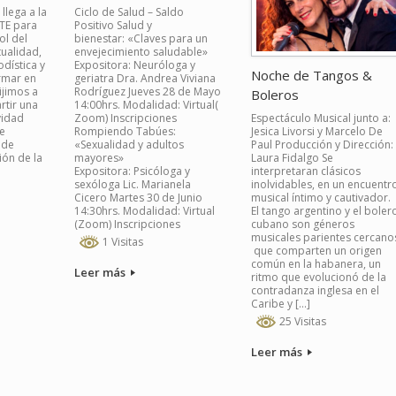
lega a la
Ciclo de Salud – Saldo
TE para
Positivo Salud y
ol del
bienestar: «Claves para un
tualidad,
envejecimiento saludable»
odística y
Expositora: Neuróloga y
Noche de Tangos &
ormar en
geriatra Dra. Andrea Viviana
rijimos a
Rodríguez Jueves 28 de Mayo
Boleros
rtir una
14:00hrs. Modalidad: Virtual(
vidad
Zoom) Inscripciones
Espectáculo Musical junto a:
ue
Rompiendo Tabúes:
Jesica Livorsi y Marcelo De
 de
«Sexualidad y adultos
Paul Producción y Dirección:
ón de la
mayores»
Laura Fidalgo Se
Expositora: Psicóloga y
interpretaran clásicos
sexóloga Lic. Marianela
inolvidables, en un encuentr
Cicero Martes 30 de Junio
musical íntimo y cautivador.
14:30hrs. Modalidad: Virtual
El tango argentino y el boler
(Zoom) Inscripciones
cubano son géneros
musicales parientes cercano
1 Visitas
que comparten un origen
común en la habanera, un
Leer más
ritmo que evolucionó de la
contradanza inglesa en el
Caribe y […]
25 Visitas
Leer más