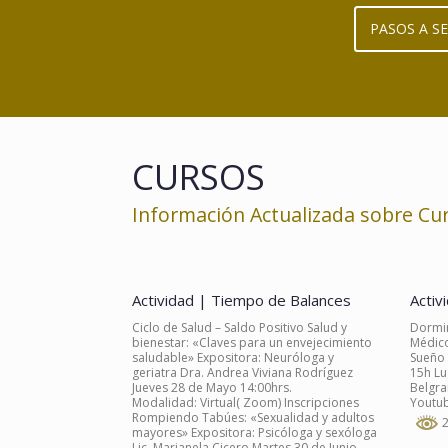
PASOS A S
CURSOS
Información Actualizada sobre C
Actividad | Tiempo de Balances
Activ
Ciclo de Salud – Saldo Positivo Salud y
Dormir
bienestar: «Claves para un envejecimiento
Médico
saludable» Expositora: Neuróloga y
Sueño 
geriatra Dra. Andrea Viviana Rodríguez
15h Lu
Jueves 28 de Mayo 14:00hrs.
Belgra
Modalidad: Virtual( Zoom) Inscripciones
Youtub
Rompiendo Tabúes: «Sexualidad y adultos
2
mayores» Expositora: Psicóloga y sexóloga
Lic. Marianela Cicero Martes 30 de Junio