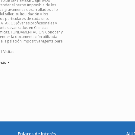
 10 DE SEPTIEMBRE OBJETIVOS
nder el hecho imponible de los
tos gravámenes desarrollados a lo
el taller, su liquidación y los
os particulares de cada uno.
ATARIOS Jóvenes profesionales y
antes avanzados en Ciencias
micas. FUNDAMENTACION Conocer y
nder la documentación utilizada
la legislación impositiva vigente para
1 Visitas
más
Enlaces de Interés
AJU