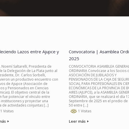
leciendo Lazos entre Ajupce y
Convocatoria | Asamblea Ordi
2025
. Noemí Saltarelli, Presidenta de
CONVOCATORIA ASAMBLEA GENERA
e la Delegación de La Plata junto al
ORDINARIA Convócase a los Socios d
sidente, Dr. Carlos Sorbelli,
ASOCIACIÓN DE JUBILADOS Y
ieron un productivo encuentro con
PENSIONADOS DE LA CAJA DE SEGUR
ivos de Ajupce (Asociación de
SOCIAL PARA PROFESIONALES EN CIE
dos y Pensionados en Ciencias
ECONÓMICAS DE LA PROVINCIA DE 
cas). El objetivo central de la
AIRES (AJUPCE), a la ASAMBLEA GENE
n fue potenciar el vínculo entre
ORDINARIA, que se realizará el día 1
instituciones y proyectar una
Septiembre de 2025 en el predio de
 de actividades conjuntas […]
50 entre […]
1 Visitas
1 Visitas
más
Leer más