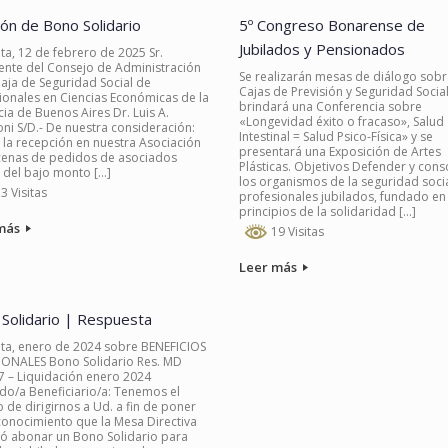
ión de Bono Solidario
5º Congreso Bonarense de
Jubilados y Pensionados
ta, 12 de febrero de 2025 Sr.
ente del Consejo de Administración
Se realizarán mesas de diálogo sobr
Caja de Seguridad Social de
Cajas de Previsión y Seguridad Social
ionales en Ciencias Económicas de la
brindará una Conferencia sobre
cia de Buenos Aires Dr. Luis A.
«Longevidad éxito o fracaso», Salud
oni S/D.- De nuestra consideración:
Intestinal = Salud Psico-Física» y se
 la recepción en nuestra Asociación
presentará una Exposición de Artes
enas de pedidos de asociados
Plásticas. Objetivos Defender y cons
 del bajo monto […]
los organismos de la seguridad soci
3 Visitas
profesionales jubilados, fundado en
principios de la solidaridad […]
más
19 Visitas
Leer más
Solidario | Respuesta
ta, enero de 2024 sobre BENEFICIOS
IONALES Bono Solidario Res. MD
 – Liquidación enero 2024
do/a Beneficiario/a: Tenemos el
 de dirigirnos a Ud. a fin de poner
conocimiento que la Mesa Directiva
ió abonar un Bono Solidario para