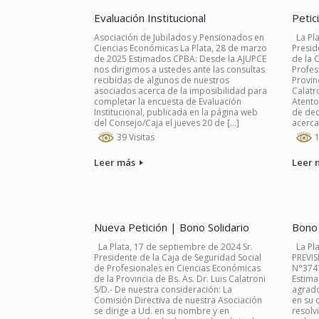
Evaluación Institucional
Petic
Asociación de Jubilados y Pensionados en
La Pla
Ciencias Económicas La Plata, 28 de marzo
Presid
de 2025 Estimados CPBA: Desde la AJUPCE
de la 
nos dirigimos a ustedes ante las consultas
Profes
recibidas de algunos de nuestros
Provin
asociados acerca de la imposibilidad para
Calatr
completar la encuesta de Evaluación
Atento
Institucional, publicada en la página web
de dec
del Consejo/Caja el jueves 20 de […]
acerca
39 Visitas
1
Leer más
Leer 
Nueva Petición | Bono Solidario
Bono 
La Plata, 17 de septiembre de 2024 Sr.
La Pla
Presidente de la Caja de Seguridad Social
PREVIS
de Profesionales en Ciencias Económicas
N°3747
de la Provincia de Bs. As. Dr. Luis Calatroni
Estima
S/D.- De nuestra consideración: La
agrado
Comisión Directiva de nuestra Asociación
en su 
se dirige a Ud. en su nombre y en
resolv