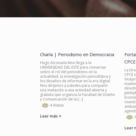
Charla | Periodismo en Democracia
Forta
CPCE
Hugo Alconada Mon llega a la
UNIVERSIDAD DEL ESTE para conversar
La Dra
sobre el rol del periodismo en la
CPCE d
actualidad, la investigación periodística y
Vicepre
los desafios de informar en la era digital
mantuv
Nos dirijimos a ustedes para compartir
direct
una invitación a una actividad abierta y
Jubila
gratuita que organiza la Facultad de Diseño
Económi
y Comunicación de la […]
reunió
4 Visitas
ambas 
agenda
Leer más
1
Leer 