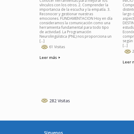
Conocer herramientas para mejorar los
INICIO
vínculos con los otros. 2. Comprender la
Compre
importancia de la escucha y la empatía. 3.
distin
Reconocer y gestionar nuestras
largo d
emociones. FUNDAMENTACION Hoy en día
aspect
consideramos la comunicación como una
DESTIN
herramienta fundamental para todo tipo
estudi
de actividad. La Programación
Econó
Neurolingüística (PNL) nos proporciona un
compre
[…]
según 
[…]
61 Visitas
2
Leer más
Leer 
Navegador de artículos
282 Visitas
Síguenos