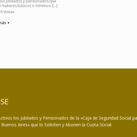
los jubilados y pensionados que
 haberes básicos o mínimos. […]
9 Visitas
más
RSE
ctivos los Jubilados y Pensionados de la «Caja de Seguridad Social p
e Buenos Aires» que lo Soliciten y Abonen la Cuota Social.