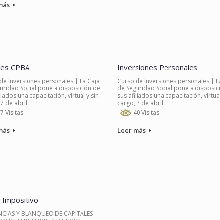
más
res CPBA
Inversiones Personales
de Inversiones personales | La Caja
Curso de Inversiones personales | L
uridad Social pone a disposición de
de Seguridad Social pone a disposic
liados una capacitación, virtual y sin
sus afiliados una capacitación, virtual
7 de abril.
cargo, 7 de abril.
7 Visitas
40 Visitas
más
Leer más
r Impositivo
CIAS Y BLANQUEO DE CAPITALES