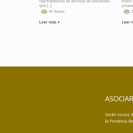
representación de decenas de solicitudes
todos 
que […]
posean
47 Visitas
2
Leer más
Leer 
Navegador de artículos
ASOCIA
Serán socios A
la Provincia d