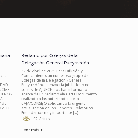
naria
Reclamo por Colegas de la
Delegación General Pueyrredón
L
22 de Abril de 2025 Para Difusión y
e la
Conocimiento: un numeroso grupo de
Colegas de la Delegación «General
IDAD
Pueyrredón», la mayoría jubilados y no
NCIAS
socios de AJUPCE, nos han informado
BUENOS
acerca de un reclamo vía Carta Documento
RAL
realizado a las autoridades de la
7 de
CAJA/CONSEJO solicitando la urgente
 CALLE
actualización de los Haberes Jubilatorios.
Entendemos muy importante […]
102 Visitas
Leer más