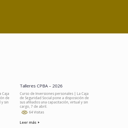
Talleres CPBA – 2026
a Caja
Curso de Inversiones personales | La Caja
ión de
de Seguridad Social pone a disposición de
 y sin
sus afiliados una capacitación, virtual y sin
cargo, 7 de abril.
64 Visitas
Leer más