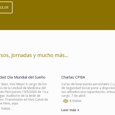
EGUIR
ursos, Jornadas y mucho más…
idad Día Mundial del Sueño
Charlas CPBA
 Bien, Vivir Mejor A cargo de los
Curso de Inversiones personales | L
s de la Unidad de Medicina del
de Seguridad Social pone a disposic
de Fleni Jueves 19/3/2026 de 14 a
sus afiliados una capacitación, virtual
gar: Auditorio de la Sede de
cargo, 7 de abril.
no. Transmisión en Vivo Canal de
8 Visitas
e Fleni, aquí.
 Visitas
Leer más