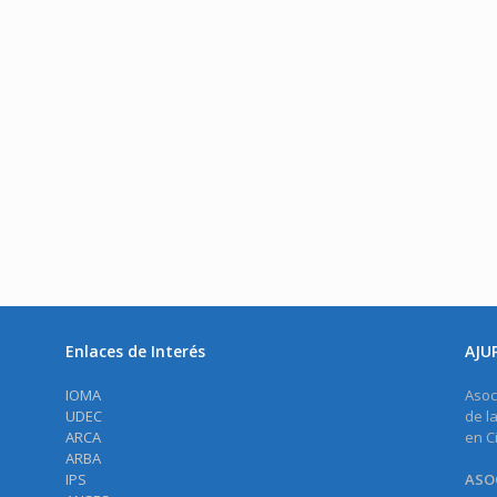
Enlaces de Interés
AJU
IOMA
Asoc
UDEC
de l
ARCA
en C
ARBA
IPS
ASOC