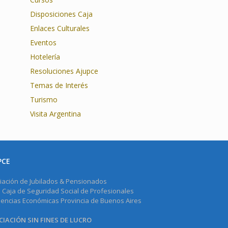
Disposiciones Caja
Enlaces Culturales
Eventos
Hotelería
Resoluciones Ajupce
Temas de Interés
Turismo
Visita Argentina
PCE
iación de Jubilados & Pensionados
a Caja de Seguridad Social de Profesionales
iencias Económicas Provincia de Buenos Aires
IACIÓN SIN FINES DE LUCRO