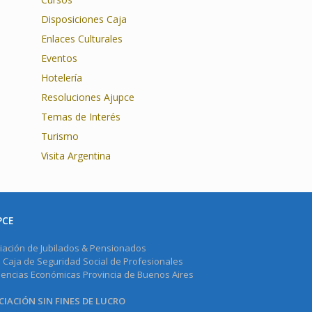
Disposiciones Caja
Enlaces Culturales
Eventos
Hotelería
Resoluciones Ajupce
Temas de Interés
Turismo
Visita Argentina
PCE
iación de Jubilados & Pensionados
a Caja de Seguridad Social de Profesionales
iencias Económicas Provincia de Buenos Aires
IACIÓN SIN FINES DE LUCRO