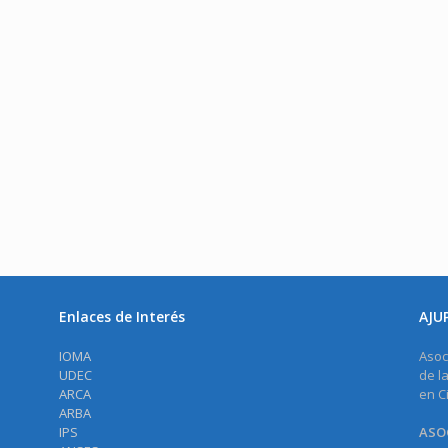
Enlaces de Interés
AJU
IOMA
Asoc
UDEC
de l
ARCA
en C
ARBA
IPS
ASOC