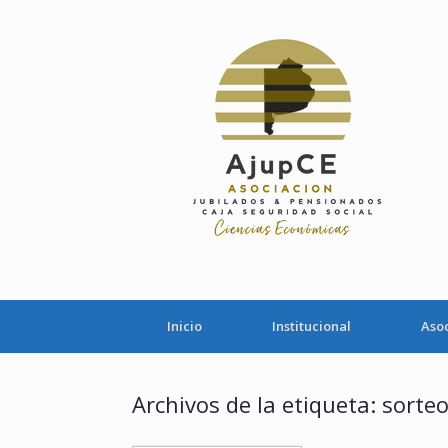
Saltar
al
contenido
Inicio
Institucional
Aso
Archivos de la etiqueta:
sorte