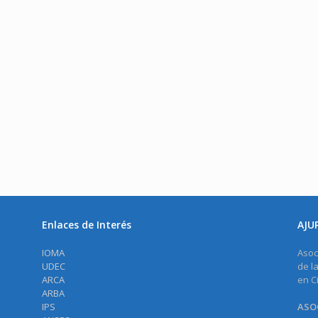
Enlaces de Interés
AJU
IOMA
Asoc
UDEC
de l
ARCA
en C
ARBA
IPS
ASOC