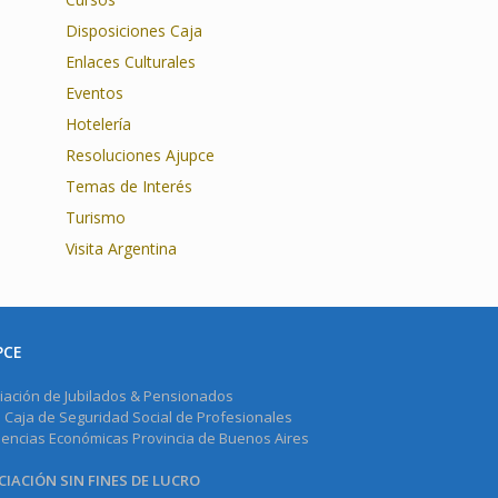
Disposiciones Caja
Enlaces Culturales
Eventos
Hotelería
Resoluciones Ajupce
Temas de Interés
Turismo
Visita Argentina
PCE
iación de Jubilados & Pensionados
a Caja de Seguridad Social de Profesionales
iencias Económicas Provincia de Buenos Aires
IACIÓN SIN FINES DE LUCRO