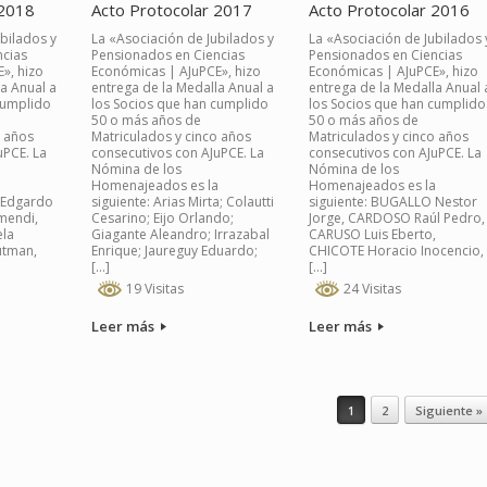
 2018
Acto Protocolar 2017
Acto Protocolar 2016
bilados y
La «Asociación de Jubilados y
La «Asociación de Jubilados 
ncias
Pensionados en Ciencias
Pensionados en Ciencias
», hizo
Económicas | AJuPCE», hizo
Económicas | AJuPCE», hizo
a Anual a
entrega de la Medalla Anual a
entrega de la Medalla Anual 
cumplido
los Socios que han cumplido
los Socios que han cumplido
50 o más años de
50 o más años de
o años
Matriculados y cinco años
Matriculados y cinco años
uPCE. La
consecutivos con AJuPCE. La
consecutivos con AJuPCE. La
Nómina de los
Nómina de los
a
Homenajeados es la
Homenajeados es la
, Edgardo
siguiente: Arias Mirta; Colautti
siguiente: BUGALLO Nestor
mendi,
Cesarino; Eijo Orlando;
Jorge, CARDOSO Raúl Pedro,
ela
Giagante Aleandro; Irrazabal
CARUSO Luis Eberto,
utman,
Enrique; Jaureguy Eduardo;
CHICOTE Horacio Inocencio,
[…]
[…]
19 Visitas
24 Visitas
Leer más
Leer más
1
2
Siguiente »