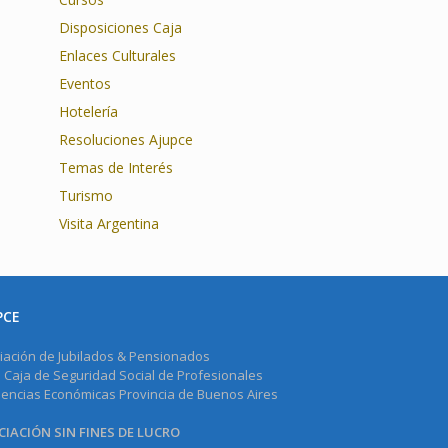
Disposiciones Caja
Enlaces Culturales
Eventos
Hotelería
Resoluciones Ajupce
Temas de Interés
Turismo
Visita Argentina
PCE
iación de Jubilados & Pensionados
a Caja de Seguridad Social de Profesionales
iencias Económicas Provincia de Buenos Aires
IACIÓN SIN FINES DE LUCRO