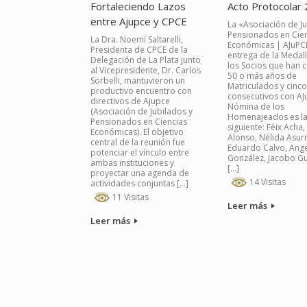
Fortaleciendo Lazos
Acto Protocolar
entre Ajupce y CPCE
La «Asociación de Ju
Pensionados en Cie
La Dra. Noemí Saltarelli,
Económicas | AJuPCE
Presidenta de CPCE de la
entrega de la Medall
Delegación de La Plata junto
los Socios que han 
al Vicepresidente, Dr. Carlos
50 o más años de
Sorbelli, mantuvieron un
Matriculados y cinc
productivo encuentro con
consecutivos con AJ
directivos de Ajupce
Nómina de los
(Asociación de Jubilados y
Homenajeados es l
Pensionados en Ciencias
siguiente: Féix Acha
Económicas). El objetivo
Alonso, Nélida Asur
central de la reunión fue
Eduardo Calvo, Ang
potenciar el vínculo entre
González, Jacobo G
ambas instituciones y
[…]
proyectar una agenda de
14 Visitas
actividades conjuntas […]
11 Visitas
Leer más
Leer más
Navegador de artículos