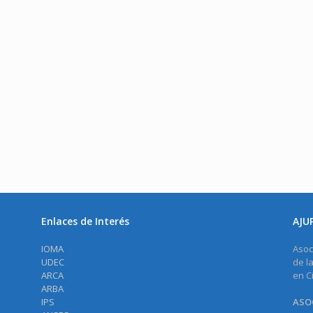
Enlaces de Interés
AJU
IOMA
Asoc
UDEC
de l
ARCA
en C
ARBA
IPS
ASOC