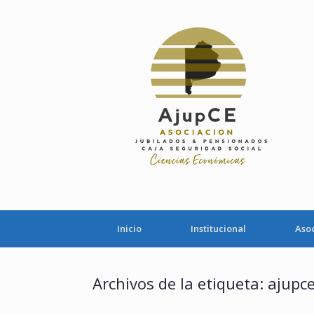
Saltar
al
contenido
Inicio
Institucional
Aso
Archivos de la etiqueta:
ajupc