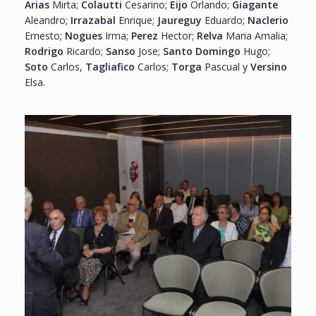
Arias
Mirta;
Colautti
Cesarino;
Eijo
Orlando;
Giagante
Aleandro;
Irrazabal
Enrique;
Jaureguy
Eduardo;
Naclerio
Ernesto;
Nogues
Irma;
Perez
Hector;
Relva
Maria Amalia;
Rodrigo
Ricardo;
Sanso
Jose;
Santo Domingo
Hugo;
Soto
Carlos,
Tagliafico
Carlos;
Torga
Pascual y
Versino
Elsa.