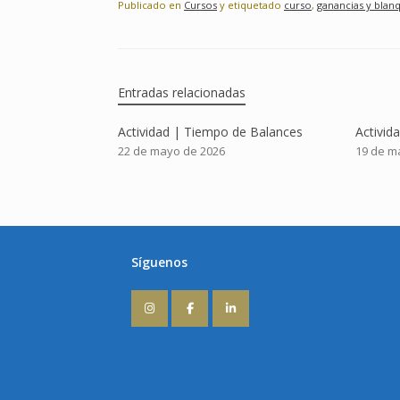
Publicado en
Cursos
y etiquetado
curso
,
ganancias y blan
Entradas relacionadas
Actividad | Tiempo de Balances
Activid
22 de mayo de 2026
19 de m
Síguenos