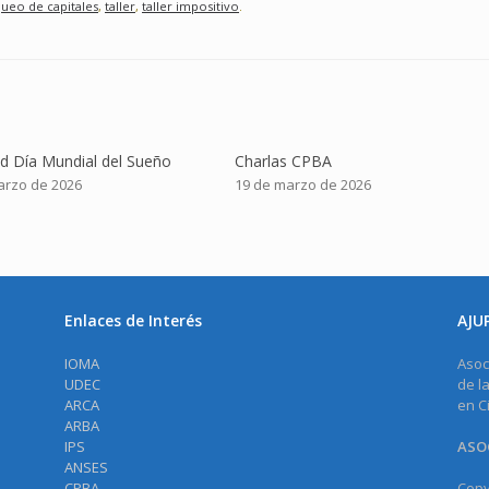
queo de capitales
,
taller
,
taller impositivo
.
ad Día Mundial del Sueño
Charlas CPBA
arzo de 2026
19 de marzo de 2026
Enlaces de Interés
AJU
IOMA
Asoc
UDEC
de l
ARCA
en C
ARBA
IPS
ASOC
ANSES
CPBA
Copy